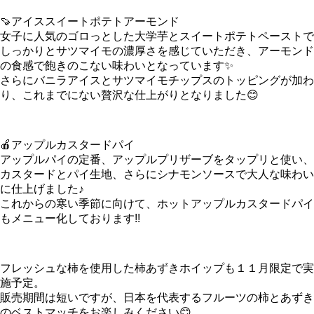
🍠アイススイートポテトアーモンド
女子に人気のゴロっとした大学芋とスイートポテトペーストで
しっかりとサツマイモの濃厚さを感じていただき、アーモンド
の食感で飽きのこない味わいとなっています✨
さらにバニラアイスとサツマイモチップスのトッピングが加わ
り、これまでにない贅沢な仕上がりとなりました😊
🍎アップルカスタードパイ
アップルパイの定番、アップルプリザーブをタップリと使い、
カスタードとパイ生地、さらにシナモンソースで大人な味わい
に仕上げました♪
これからの寒い季節に向けて、ホットアップルカスタードパイ
もメニュー化しております!!
フレッシュな柿を使用した柿あずきホイップも１１月限定で実
施予定。
販売期間は短いですが、日本を代表するフルーツの柿とあずき
のベストマッチをお楽しみください😊